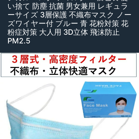
い捨て 防塵 抗菌 男女兼用 レギュラ
ーサイズ 3層保護 不織布マスク ノー
ズワイヤー付 ブルー 青 花粉対策 花
粉症対策 大人用 3D立体 飛沫防止
PM2.5