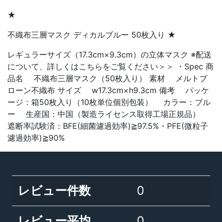
★
不織布三層マスク ディカルブルー 50枚入り ★
レギュラーサイズ（17.3cm×9.3cm）の立体マスク ※配送
について、詳しくはこちらをご覧ください＞＞ ・Spec 商
品名 不織布三層マスク（50枚入り） 素材 メルトブ
ローン不織布 サイズ w17.3cm×h9.3cm 備考 パッケ
ージ：箱50枚入り（10枚単位個別包装） カラー：ブル
ー 生産国：中国（製造ライセンス取得工場正規品）
遮断率試験済：BFE(細菌濾過効率)≧97.5%・PFE(微粒子
濾過効率)≧90%
レビュー件数
0
レビュー平均
0