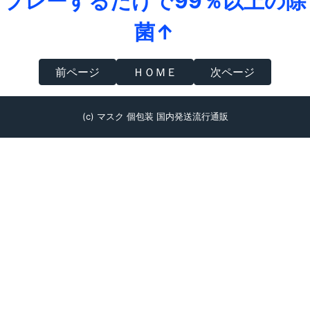
プレーするだけで99％以上の除
菌↑
前ページ
ＨＯＭＥ
次ページ
(c) マスク 個包装 国内発送流行通販