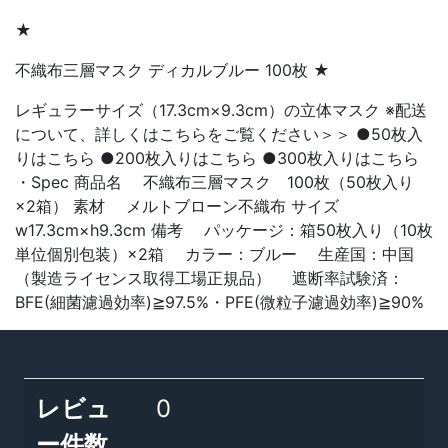
★
不織布三層マスク ディカルブルー 100枚 ★
レギュラーサイズ（17.3cm×9.3cm）の立体マスク ※配送
について、詳しくはこちらをご覧ください＞＞ ●50枚入
りはこちら ●200枚入りはこちら ●300枚入りはこちら
・Spec 商品名 不織布三層マスク 100枚（50枚入り
×2箱） 素材 メルトブローン不織布 サイズ
w17.3cm×h9.3cm 備考 パッケージ：箱50枚入り（10枚
単位個別包装）×2箱 カラー：ブルー 生産国：中国
（製造ライセンス取得工場正規品） 遮断率試験済：
BFE(細菌濾過効率)≧97.5%・PFE(微粒子濾過効率)≧90%
レビュ
0
ー件数