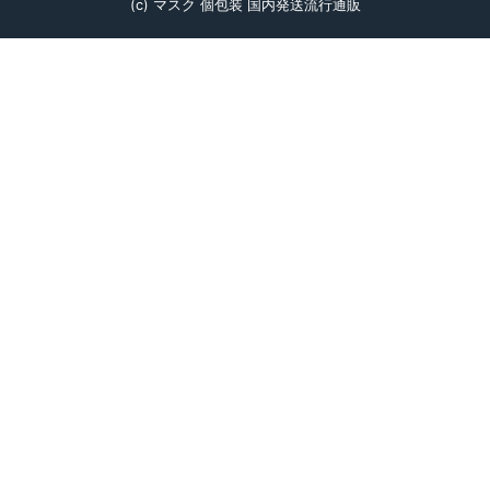
(c) マスク 個包装 国内発送流行通販