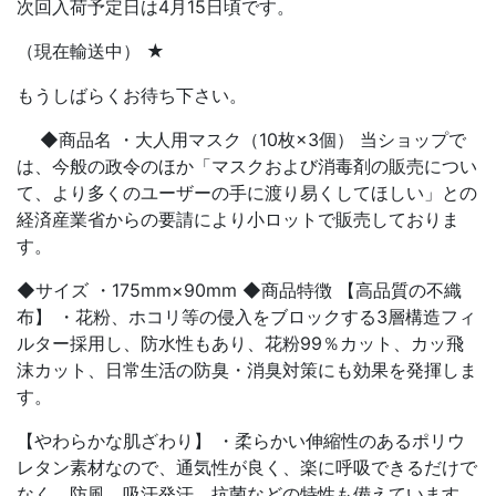
次回入荷予定日は4月15日頃です。
（現在輸送中） ★
もうしばらくお待ち下さい。
◆商品名 ・大人用マスク（10枚×3個） 当ショップで
は、今般の政令のほか「マスクおよび消毒剤の販売につい
て、より多くのユーザーの手に渡り易くしてほしい」との
経済産業省からの要請により小ロットで販売しておりま
す。
◆サイズ ・175mm×90mm ◆商品特徴 【高品質の不織
布】 ・花粉、ホコリ等の侵入をブロックする3層構造フィ
ルター採用し、防水性もあり、花粉99％カット、カッ飛
沫カット、日常生活の防臭・消臭対策にも効果を発揮しま
す。
【やわらかな肌ざわり】 ・柔らかい伸縮性のあるポリウ
レタン素材なので、通気性が良く、楽に呼吸できるだけで
なく、防風、吸汗発汗、抗菌などの特性も備えています。